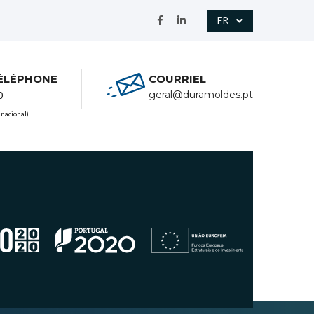
FR
ÉLÉPHONE
COURRIEL
geral@duramoldes.pt
0
 nacional)