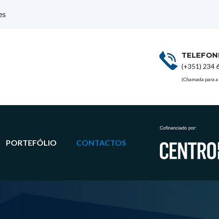
es
TELEFON
(+351) 234 
(Chamada para a 
PORTEFÓLIO
CONTACTOS