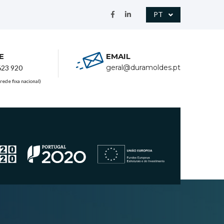
PT
E
EMAIL
geral@duramoldes.pt
623 920
rede fixa nacional)