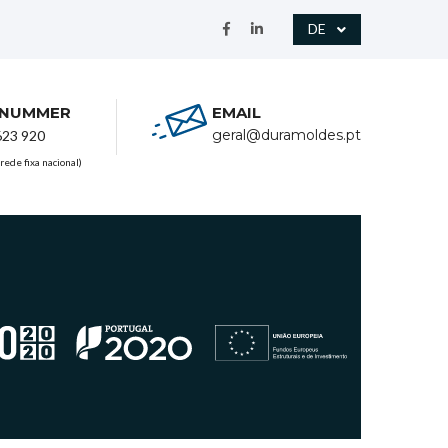
DE
NNUMMER
EMAIL
geral@duramoldes.pt
623 920
rede fixa nacional)